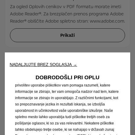
Za ogled Oplovih cenikov v PDF formatu morate imeti
Adobe Reader®. Za brezplačen prenos programa Adobe
Reader® obiščite Adobe spletno stran: www.adobe.com.
Prikaži
Na spletnem mestu vam želimo omogočiti najboljšo izkušnjo, zato
naše spletno mesto uporablja piškotke (Cookie) in drugo
NADALJUJTE BREZ SOGLASJA →
tehnologijo, s katero mi in naši partnerji spremljamo, kako
uporabljate spletne strani, ter za namen razločevanja med
DOBRODOŠLI PRI OPLU
Prihajajoči modeli
obiskovalci spletnega mesta. Naše politika za upravljanje
privolitev uporabe piškotkov vam pomaga razumeti, katere
informacije se zbirajo, ter vam omogoča nadzor nad tem, katere
Prikaži
informacije se zbirajo in uporabljajo. Z različnimi funkcijami, kot
so prepoznavanje jezika in rezultati iskanja, se izboljša
uporabnost in učinkovitost vaše uporabniške izkušnje. Naše
spletno mesto lahko uporablja tudi piškotke tretjih oseb za
pošiljanje oglasov, ki so za vas relevantni. Nekatere piškotke
lahko obdelujejo tretje osebe, ki se nahajajo v državah zunaj