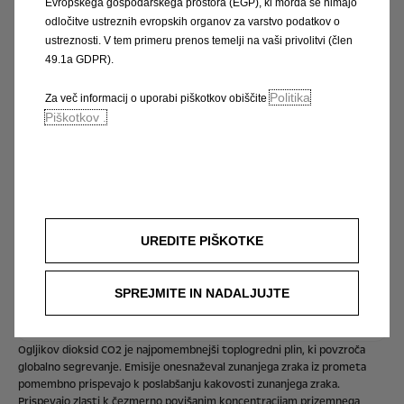
Evropskega gospodarskega prostora (EGP), ki morda še nimajo
odločitve ustreznih evropskih organov za varstvo podatkov o
ustreznosti. V tem primeru prenos temelji na vaši privolitvi (člen
Naše novice
49.1a GDPR).
Prikaži
Politika
Za več informacij o uporabi piškotkov obiščite
Piškotkov .
Oglejte si naše akcije!
Prikaži
UREDITE PIŠKOTKE
OKOLJSKE INFORMACIJE
SPREJMITE IN NADALJUJTE
Poraba goriva in emisije CO2
Ogljikov dioksid CO2 je najpomembnejši toplogredni plin, ki povzroča
globalno segrevanje. Emisije onesnaževal zunanjega zraka iz prometa
pomembno prispevajo k poslabšanju kakovosti zunanjega zraka.
Prispevajo zlasti k čezmerno povišanim koncentracijam prizemnega