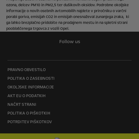
ozona, delcev PM10 in PM2,5 ter dušikovih oksidov. Podrobne okoljske
informacije o novih osebnih avtomobilih najdete v
priročniku o varčni
porabi goriva, emisijah CO2 in emisijah onesnaževal zunanjega zraka
, ki
ga lahko brezplačno pridobite na prodajnem mestu in na spletni strani
pooblaščenega trgovca z vozili Opel.
Follow us
PRAVNO OBVESTILO
POLITIKA O ZASEBNOSTI
OKOLJSKE INFORMACIJE
AKT EU O PODATKIH
NAČRT STRANI
POLITIKA O PIŠKOTKIH
POTRDITEV PIŠKOTKOV