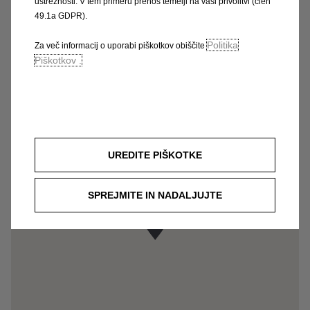
ustreznosti. V tem primeru prenos temelji na vaši privolitvi (člen
49.1a GDPR).
CARU_SIADMIN
Gogol u. 13., 1133 budapest
Politika
Za več informacij o uporabi piškotkov obiščite
Piškotkov .
UREDITE PIŠKOTKE
SPREJMITE IN NADALJUJTE