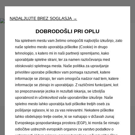
NADALJUJTE BREZ SOGLASJA →
DOBRODOŠLI PRI OPLU
Rezervirajte servisni pregled
Na spletnem mestu vam želimo omogočiti najboljšo izkušnjo, zato
Preprosto rezervirajte servisni pregled, popravilo ali
naše spletno mesto uporablja piškotke (Cookie) in drugo
tehnologijo, s katero mi in naši partnerji spremljamo, kako
vzdrževalna dela na spletu. Rezervirajtetermin
uporabljate spletne strani, ter za namen razločevanja med
zapredgledvozila, servis ali pa namzaupajte svojesvoja
obiskovalci spletnega mesta. Naše politika za upravljanje
vprašanja, katerim se bomo posvetili. V nekaj preprostih
privolitev uporabe piškotkov vam pomaga razumeti, katere
korakih izberite uro, datum in prodajalca
informacije se zbirajo, ter vam omogoča nadzor nad tem, katere
informacije se zbirajo in uporabljajo. Z različnimi funkcijami, kot
ODKRIJTE VEČ
so prepoznavanje jezika in rezultati iskanja, se izboljša
uporabnost in učinkovitost vaše uporabniške izkušnje. Naše
spletno mesto lahko uporablja tudi piškotke tretjih oseb za
pošiljanje oglasov, ki so za vas relevantni. Nekatere piškotke
lahko obdelujejo tretje osebe, ki se nahajajo v državah zunaj
Evropskega gospodarskega prostora (EGP), ki morda še nimajo
odločitve ustreznih evropskih organov za varstvo podatkov o