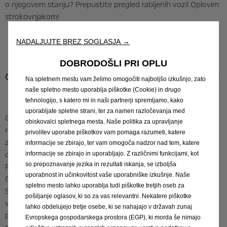
o njegovem stanju? Prepustite pregled rabljenih vozil Oplovim
strokovnjakom!
NADALJUJTE BREZ SOGLASJA →
DOBRODOŠLI PRI OPLU
Cena popolnega pregleda rabljenega avtomobila: 60 €*
Na spletnem mestu vam želimo omogočiti najboljšo izkušnjo, zato
naše spletno mesto uporablja piškotke (Cookie) in drugo
tehnologijo, s katero mi in naši partnerji spremljamo, kako
uporabljate spletne strani, ter za namen razločevanja med
Glavni sistemi in komponente avtomobila se preverjajo, brez
obiskovalci spletnega mesta. Naše politika za upravljanje
razstavljanja, v naslednjih 30 točkah: Pregled prevoženih km /
privolitev uporabe piškotkov vam pomaga razumeti, katere
zadnje zabeleženo servisiranje in vsebinail** (zavora, filter za
informacije se zbirajo, ter vam omogoča nadzor nad tem, katere
cvetni prah, čiščenje klime, zavorna tekočina, zobati jermen);
informacije se zbirajo in uporabljajo. Z različnimi funkcijami, kot
so prepoznavanje jezika in rezultati iskanja, se izboljša
Preverjanje odprtih odpoklicov; Delovanje sklopke/menjalnika;
uporabnost in učinkovitost vaše uporabniške izkušnje. Naše
Glasne zavore in občutek zaviranja; Karoserija/korozija/praske;
spletno mesto lahko uporablja tudi piškotke tretjih oseb za
Sprednje in zadnje luči + smerniki, hupa; Kontrola oken,
pošiljanje oglasov, ki so za vas relevantni. Nekatere piškotke
vetrobranskih stekel; Volan; Kontrola ročne zavore; Stanje
lahko obdelujejo tretje osebe, ki se nahajajo v državah zunaj
pnevmatik + nivo tlaka, vključno z rezervim kolesom, pregled
Evropskega gospodarskega prostora (EGP), ki morda še nimajo