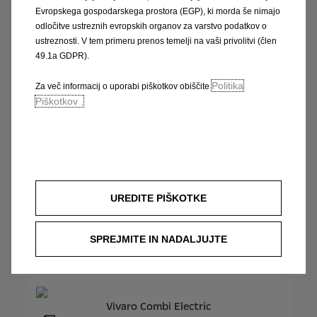
Evropskega gospodarskega prostora (EGP), ki morda še nimajo
odločitve ustreznih evropskih organov za varstvo podatkov o
Vivaro Van
ustreznosti. V tem primeru prenos temelji na vaši privolitvi (člen
Cenik in oprema
49.1a GDPR).
pdf
Politika
Za več informacij o uporabi piškotkov obiščite
Piškotkov .
Vivaro Electric Van
Cenik in oprema
pdf
UREDITE PIŠKOTKE
Vivaro Combi
Cenik in oprema
pdf
SPREJMITE IN NADALJUJTE
Vivaro Combi Electric