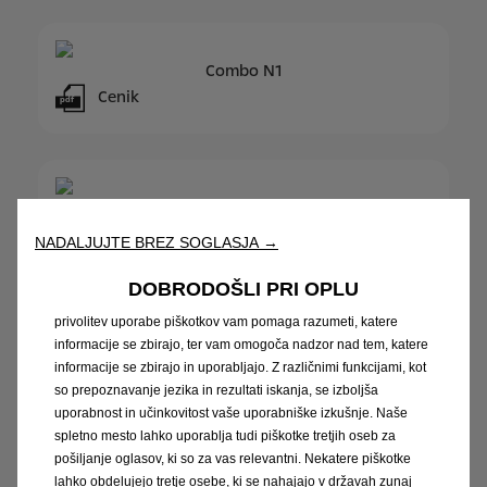
Combo N1
Cenik
pdf
Movano
Na spletnem mestu vam želimo omogočiti najboljšo izkušnjo, zato
naše spletno mesto uporablja piškotke (Cookie) in drugo
Furgon cenik in oprema
pdf
NADALJUJTE BREZ SOGLASJA →
tehnologijo, s katero mi in naši partnerji spremljamo, kako
Šasija cenik in oprema
pdf
uporabljate spletne strani, ter za namen razločevanja med
DOBRODOŠLI PRI OPLU
obiskovalci spletnega mesta. Naše politika za upravljanje
privolitev uporabe piškotkov vam pomaga razumeti, katere
informacije se zbirajo, ter vam omogoča nadzor nad tem, katere
informacije se zbirajo in uporabljajo. Z različnimi funkcijami, kot
Movano Electric
so prepoznavanje jezika in rezultati iskanja, se izboljša
Furgon Electric cenik in oprema
pdf
uporabnost in učinkovitost vaše uporabniške izkušnje. Naše
Šasija Electric cenik in oprema
spletno mesto lahko uporablja tudi piškotke tretjih oseb za
pdf
pošiljanje oglasov, ki so za vas relevantni. Nekatere piškotke
lahko obdelujejo tretje osebe, ki se nahajajo v državah zunaj