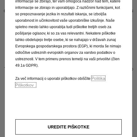
Pomoč na cesti Opel Asistenca, ki v več kot 40
informacije se zbirajo, ter vam omogoča nadzor nad tem, katere
informacije se zbirajo in uporabljajo. Z različnimi funkcijami, kot
evropskih državah ponuja 24-urno pomoč pri reševanju
so prepoznavanje jezika in rezultati iskanja, se izboljša
avtomobila, vleko, najem avtomobila in druge storitve:
uporabnost in učinkovitost vaše uporabniške izkušnje. Naše
spletno mesto lahko uporablja tudi piškotke tretjih oseb za
pošiljanje oglasov, ki so za vas relevantni. Nekatere piškotke
Brezplačna telefonska številka Opel Asistence, ki jo
lahko obdelujejo tretje osebe, ki se nahajajo v državah zunaj
lahko pokličete znotraj države za pomoč na cesti:
Evropskega gospodarskega prostora (EGP), ki morda še nimajo
odločitve ustreznih evropskih organov za varstvo podatkov o
080 88 80
ustreznosti. V tem primeru prenos temelji na vaši privolitvi (člen
49.1a GDPR).
Telefonska številka Opel Asistence z običajno plačniško
tarifo, ki jo lahko pokličete iz tujine za pomoč na cesti:
Politika
Za več informacij o uporabi piškotkov obiščite
Piškotkov .
+386 1 530 53 13
Odkrijte več
UREDITE PIŠKOTKE
Pogoji jamstva in asistence Opel FlexCare