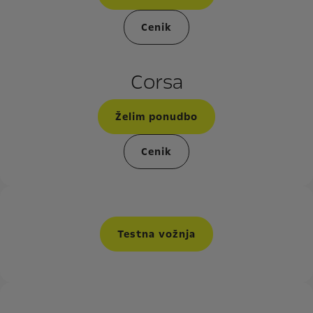
Cenik
Corsa
Želim ponudbo
Cenik
Testna vožnja