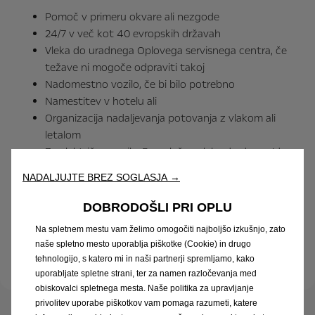
Pomoč v primeru okvare ali nezgode
24/7 v več kot 40 evropskih državah
Vleka do uradnega Oplovega servisnega centra, če
težave ni mogoče odpraviti takoj
Nadomestno vozilo, če bi bilo potrebno
Namestitev v hotelu ali
Organizacija nadaljevanja potovanja z vlakom ali
letalom
Za električna vozila; Brezplačna vleka do doma (do
30km) ali do najbližje polnilnice, če je baterija prazna.
NADALJUJTE BREZ SOGLASJA →
Po poteku dvoletnega jamstva proizvajalca se Opel
FlexCare jamstvo in asistenca nadaljuje glede na
DOBRODOŠLI PRI OPLU
izbran paket
Na spletnem mestu vam želimo omogočiti najboljšo izkušnjo, zato
Krije vse nadaljnje stroške popravil pod enakimi
naše spletno mesto uporablja piškotke (Cookie) in drugo
pogoji
tehnologijo, s katero mi in naši partnerji spremljamo, kako
uporabljate spletne strani, ter za namen razločevanja med
obiskovalci spletnega mesta. Naše politika za upravljanje
privolitev uporabe piškotkov vam pomaga razumeti, katere