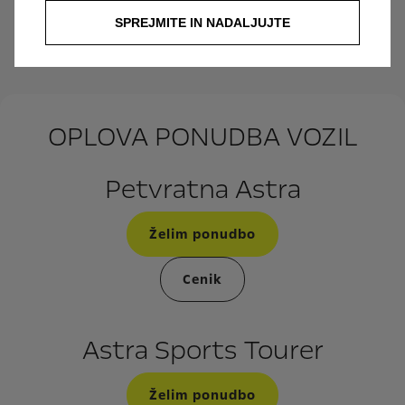
SPREJMITE IN NADALJUJTE
Stik s trgovcem
OPLOVA PONUDBA VOZIL
Petvratna Astra
Želim ponudbo
Cenik
Astra Sports Tourer
Želim ponudbo